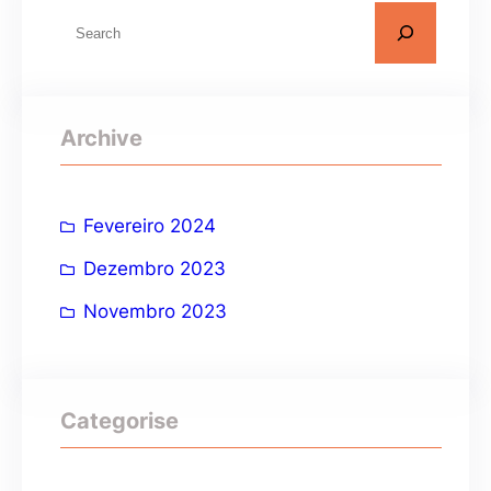
P
e
s
q
Archive
u
i
s
Fevereiro 2024
a
Dezembro 2023
r
Novembro 2023
Categorise