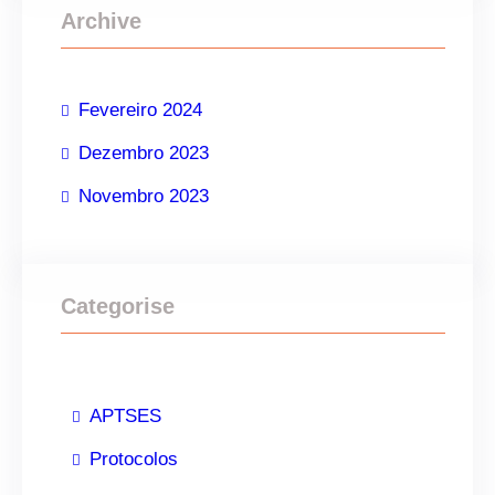
Archive
u
i
s
Fevereiro 2024
a
Dezembro 2023
r
Novembro 2023
Categorise
APTSES
Protocolos