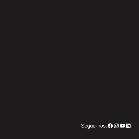
Facebook
Instagram
YouTube
Linke
Segue-nos: