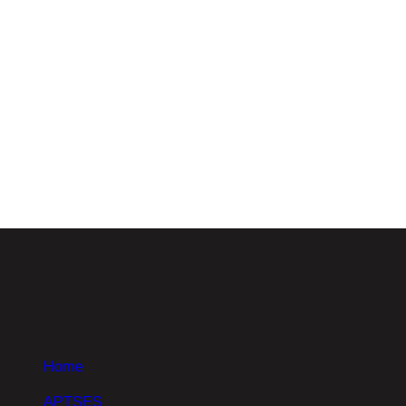
A Betweien – Inovação na Educação está a
recrutar animadores/as socioculturais ou
educadores/as sociais para […]
Know More
Home
APTSES